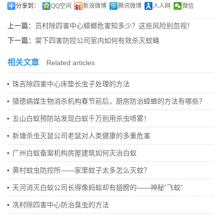
分享到：
QQ空间
新浪微博
腾讯微博
人人网
微信
上一篇：
员村除四害中心蟑螂危害知多少？这些风险别忽视！
下一篇：
棠下四害防控公司室内如何有效杀灭蚊蝇
相关文章
Related articles
珠吉除四害中心床垫长虫子处理的方法
猎德病媒生物消杀机构春节前后，厨房防治蟑螂的方法有哪些？
五山白蚁预防站发现白蚁千万别用杀虫喷雾！
新塘杀虫灭鼠公司老鼠对人类健康的多重危害
广州白蚁备案机构房屋建筑如何灭治白蚁
黄村蚊虫防控所——家里蚊子太多怎么灭蚊？
天河消灭白蚁公司长得像蚂蚁却有翅膀的——神秘“飞蚁”
冼村除四害中心防治臭虫的方法