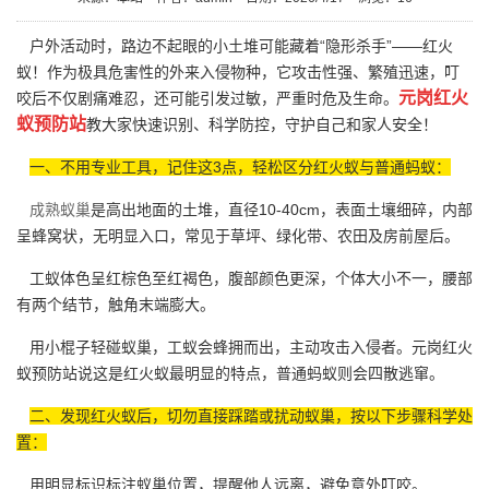
户外活动时，路边不起眼的小土堆可能藏着“隐形杀手”——红火
蚁！作为极具危害性的外来入侵物种，它攻击性强、繁殖迅速，叮
元岗红火
咬后不仅剧痛难忍，还可能引发过敏，严重时危及生命。
蚁预防站
教大家快速识别、科学防控，守护自己和家人安全！
一、不用专业工具，记住这3点，轻松区分红火蚁与普通蚂蚁：
成熟蚁巢
是高出地面的土堆，直径10-40cm，表面土壤细碎，内部
呈蜂窝状，无明显入口，常见于草坪、绿化带、农田及房前屋后。
工蚁体色呈红棕色至红褐色，腹部颜色更深，个体大小不一，腰部
有两个结节，触角末端膨大。
用小棍子轻碰蚁巢，工蚁会蜂拥而出，主动攻击入侵者。元岗红火
蚁预防站说这是红火蚁最明显的特点，普通蚂蚁则会四散逃窜。
二、发现红火蚁后，切勿直接踩踏或扰动蚁巢，按以下步骤科学处
置：
用明显标识标注蚁巢位置，提醒他人远离，避免意外叮咬。