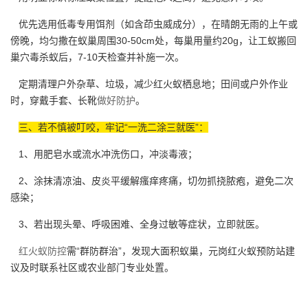
优先选用低毒专用饵剂（如含茚虫威成分），在晴朗无雨的上午或
傍晚，均匀撒在蚁巢周围30-50cm处，每巢用量约20g，让工蚁搬回
巢穴毒杀蚁后，7-10天检查并补施一次。
定期清理户外杂草、垃圾，减少红火蚁栖息地；田间或户外作业
时，穿戴手套、长靴
做好防护
。
三、若不慎被叮咬，牢记“一洗二涂三就医”：
1、用肥皂水或流水冲洗伤口，冲淡毒液；
2、涂抹清凉油、皮炎平缓解瘙痒疼痛，切勿抓挠脓疱，避免二次
感染；
3、若出现头晕、呼吸困难、全身过敏等症状，立即就医。
红火蚁防控
需“群防群治”，发现大面积蚁巢，元岗红火蚁预防站建
议及时联系社区或农业部门专业处置。