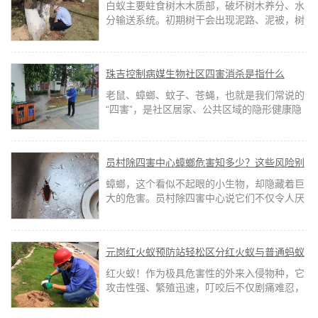
白蚁主要蛀食树木木质部，破坏树木养分、水
分输送系统。初期树干会出现泥路、泥被，树
皮轻微脱落；中期枝叶发黄、长势衰败；后期
树干内部被蛀空，木质腐朽脆弱。
珠吉控制病媒生物社区四害消杀是指什么
老鼠、蟑螂、蚊子、苍蝇，也就是我们常说的
“四害”，是社区居家、公共区域的隐形健康隐
患。不仅滋扰日常生活、破坏环境整洁，还极
易携带病菌、传播疾病。
员村除四害中心蟑螂危害知多少？这些风险别
忽视！
蟑螂，这个看似不起眼的小生物，却隐藏着巨
大的危害。员村除四害中心说它们不仅令人厌
恶，更是传播疾病、污染食物、损坏物品
的"隐形杀手"。
元岗红火蚁预防站轻松区分红火蚁与普通蚂蚁
红火蚁！作为极具危害性的外来入侵物种，它
攻击性强、繁殖迅速，叮咬后不仅剧痛难忍，
还可能引发过敏，严重时危及生命。元岗红火
蚁预防站教大家快速识别、科学防控，守护自