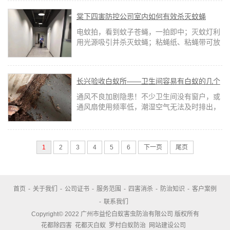
己和家人安全！
棠下四害防控公司室内如何有效杀灭蚊蝇
电蚊拍，看到蚊子苍蝇，一拍即中；灭蚊灯利
用光源吸引并杀灭蚊蝇；粘蝇纸、粘蝇带可放
置在厨房、餐厅等蚊蝇常出没处，粘捕效果显
著，苍蝇拍则能随时手动出击。
长兴验收白蚁所——卫生间容易有白蚁的几个
原因
通风不良加剧隐患！不少卫生间没有窗户，或
通风扇使用频率低，潮湿空气无法及时排出，
导致墙面、地面长期处于高湿度状态，进一步
吸引白蚁聚集繁殖。
1
2
3
4
5
6
下一页
尾页
首页
-
关于我们
-
公司证书
-
服务范围
-
四害消杀
-
防治知识
-
客户案例
-
联系我们
Copyright© 2022 广州市益伦白蚁害虫防治有限公司 版权所有
花都除四害
花都灭白蚁
罗村白蚁防治
网站建设公司