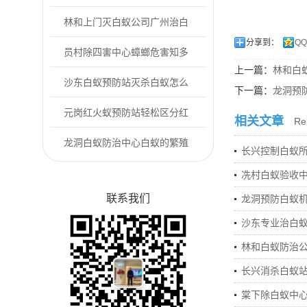
杀是指什么
林和上门灭白蚁公司广州治白
分享到：
Q
蚁公司怎么选？
员村除四害中心蟑螂危害知多
上一篇：
林和白
少？这些风险别...
沙东白蚁预防站灭杀白蚁怎么
下一篇：
龙洞预
越灭越多了
元岗红火蚁预防站轻松区分红
相关文章
Rel
火蚁与普通蚂蚁
龙洞白蚁防治中心白蚁的繁殖
长兴控制白蚁所
力和蔓延性
冼村白蚁验收
联系我们
龙洞预防白蚁
沙东专业治白
林和白蚁防治
长兴消杀白蚁站
棠下除白蚁中