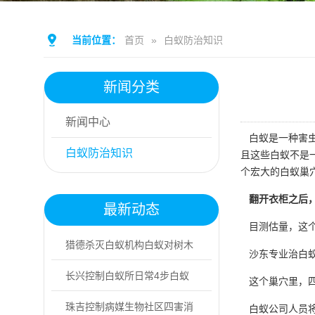
当前位置：
首页
»
白蚁防治知识
新闻分类
新闻中心
白蚁是一种害虫
白蚁防治知识
且这些白蚁不是
个宏大的白蚁巢穴
翻开衣柜之后
最新动态
目测估量，这个
猎德杀灭白蚁机构白蚁对树木
沙东专业治白蚁
的核心危害
长兴控制白蚁所日常4步白蚁
这个巢穴里，四
预防方法
珠吉控制病媒生物社区四害消
白蚁公司人员将