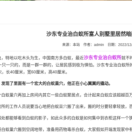
沙东专业治白蚁所富人别墅里居然暗
来源：本站
作者：admin
日期：2022/12/
沙东专业治白蚁所
，特地以吃木头为生，中国南方多白蚁，最近
就不
一只一只的，而是一群一群的，让居民感到极为惧怕。沙东专业治白蚁所
，长40厘米，宽60厘米，高40厘米。
，发现了里面有一个宏大的白蚁巢穴，他正在小心翼翼的撬动。
白蚁巢穴再加上房间内其它一些白蚁聚居点，合计起来白蚁应该超越百
所的工作人员说要当心地把白蚁
巢穴
搬了出来，搬的时分要轻拿轻放，
处都能够看到白蚁的影子，如此众多的白蚁是如何集中到衣柜这样一个
白蚁巢穴搬到空阔地带，准备用药物毒杀白蚁，大家假如开端发现家中