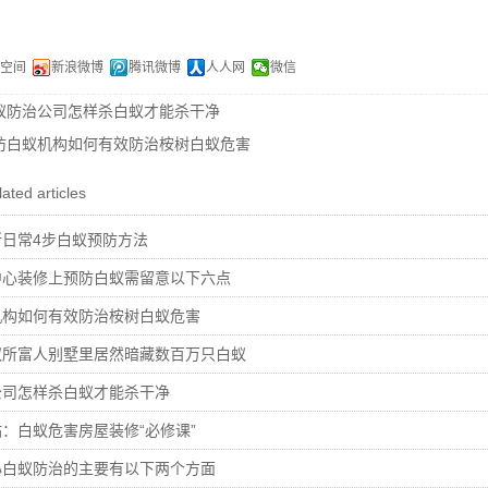
Q空间
新浪微博
腾讯微博
人人网
微信
蚁防治公司怎样杀白蚁才能杀干净
防白蚁机构如何有效防治桉树白蚁危害
ated articles
日常4步白蚁预防方法
中心装修上预防白蚁需留意以下六点
机构如何有效防治桉树白蚁危害
蚁所富人别墅里居然暗藏数百万只白蚁
公司怎样杀白蚁才能杀干净
：白蚁危害房屋装修“必修课”
心白蚁防治的主要有以下两个方面