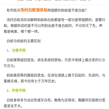
冼村白蚁消杀站
有市民问
带翅膀的蚂蚁是不是白蚁？
冼村白蚁消杀站解释蚂蚁和白蚁都是有一部分是带翅膀的，是繁衍
蚁。根据你说的是不可以判别出是不是白蚁的，不过你灭了先，养
着是祸害，哪个都一样。
白蚁与蚂蚁的主要区别
1、分类不同
白蚁属等翅目昆虫，进化系统较原始，为至今地球上最古老的
社会
性昆虫
。
蚂蚁属高等的膜翅目昆虫，在进化道路上属于后起的、先进的，与
蜜蜂近缘，距今仅有七千万年历史。
2、外形不同
白蚁身体多为淡白色或灰白色，触角为念珠状，胸腹间交接部分宽
度变化不大。