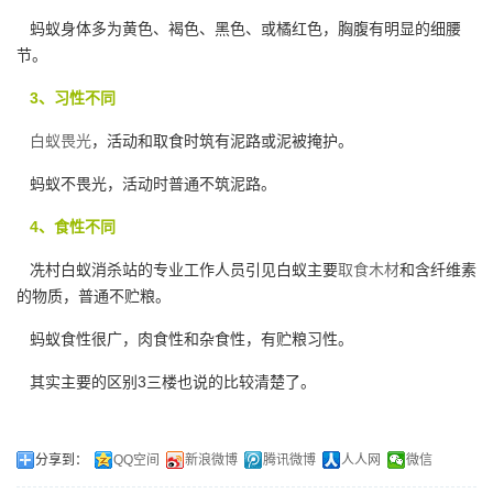
蚂蚁身体多为黄色、褐色、黑色、或橘红色，胸腹有明显的细腰
节。
3、习性不同
白蚁畏光
，活动和取食时筑有泥路或泥被掩护。
蚂蚁不畏光，活动时普通不筑泥路。
4、食性不同
冼村白蚁消杀站的专业工作人员引见白蚁主要
取食木材
和含纤维素
的物质，普通不贮粮。
蚂蚁食性很广，肉食性和杂食性，有贮粮习性。
其实主要的区别3三楼也说的比较清楚了。
分享到：
QQ空间
新浪微博
腾讯微博
人人网
微信