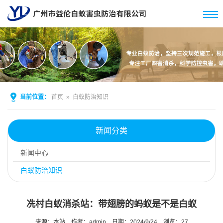
当前位置：
首页
»
白蚁防治知识
新闻分类
新闻中心
白蚁防治知识
冼村白蚁消杀站：带翅膀的蚂蚁是不是白蚁
来源：本站
作者：admin
日期：2024/9/24
浏览：
27