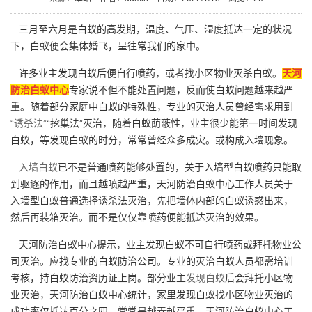
三月至六月是白蚁的高发期，温度、气压、湿度抵达一定的状况
下，白蚁便会集体婚飞，呈往常我们的家中。
许多业主发现白蚁后便自行喷药，或者找小区物业灭杀白蚁。
天河
防治白蚁中心
专家说不但不能处置问题，反而使白蚁问题越来越严
重。随着部分家庭中白蚁的特殊性，专业的灭治人员曾经需求用到
“诱杀法”
“挖巢法”灭治，随着白蚁荫蔽性，业主很少能第一时间发现
白蚁，等发现白蚁的时分，常常曾经众多成灾。或构成入墙现象。
入墙白蚁
已不是普通喷药能够处置的，关于入墙型白蚁喷药只能取
到驱逐的作用，而且越喷越严重，天河防治白蚁中心工作人员关于
入墙型白蚁普通选择诱杀法灭治，先把墙体内部的白蚁诱惑出来，
然后再装箱灭治。而不是仅仅靠喷药便能抵达灭治的效果。
天河防治白蚁中心提示，业主发现白蚁不可自行喷药或拜托物业公
司灭治。应找专业的白蚁防治公司。专业的灭治白蚁人员都需培训
考核，持白蚁防治资历证上岗。部分业主
发现白蚁
后会拜托小区物
业灭治，天河防治白蚁中心统计，家里发现白蚁找小区物业灭治的
成功率仅抵达百分之四。常常是越弄越严重。天河防治白蚁中心工