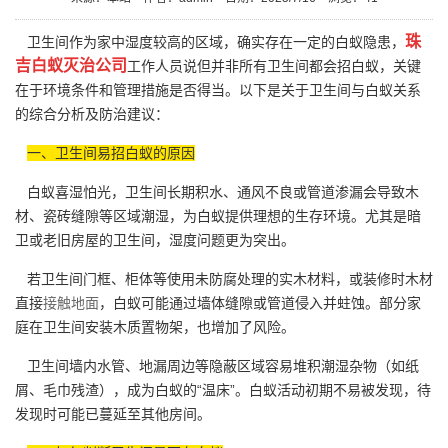
珠
卫生间作为家中湿度较高的区域，确实存在一定的白蚁隐患，
吉白蚁灭治公司
工作人员说但并非所有卫生间都会招白蚁，关键
在于环境条件和管理措施是否得当。以下是关于卫生间与白蚁关系
的综合分析及防治建议：
一、卫生间易招白蚁的原因
白蚁喜湿怕光，卫生间长期积水、通风不良或管道渗漏会导致木
材、瓷砖缝隙等区域潮湿，为白蚁提供理想的生存环境。尤其是暗
卫或老旧房屋的卫生间，湿度问题更为突出。
若卫生间门框、柜体等使用未防腐处理的实木材料，或装修时木材
直接
接触地面
，白蚁可能通过墙体缝隙或管道侵入并蛀蚀。部分家
庭在卫生间安装木质置物架，也增加了风险。
卫生间墙内水管、地漏周边等隐蔽区域容易堆积潮湿杂物（如纸
屑、毛巾残渣），成为白蚁的“温床”。白蚁活动初期不易被发现，待
发现时可能已蔓延至其他房间。