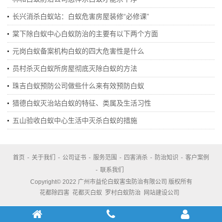
长兴消杀白蚁站：白蚁危害房屋装修“必修课”
棠下除白蚁中心白蚁防治的主要有以下两个方面
元岗白蚁备案机构白蚁的四大危害性是什么
员村杀灭白蚁所房屋彻底灭除白蚁的方法
珠吉白蚁预防公司做些什么来有效预防白蚁
猎德白蚁灭治站白蚁的特征、类属及生活习性
五山验收白蚁中心生活中灭杀白蚁的措施
首页
-
关于我们
-
公司证书
-
服务范围
-
四害消杀
-
防治知识
-
客户案例
-
联系我们
Copyright© 2022 广州市益伦白蚁害虫防治有限公司 版权所有
花都除四害
花都灭白蚁
罗村白蚁防治
网站建设公司