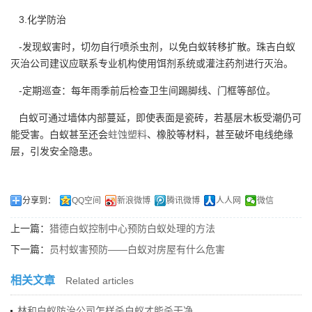
3.化学防治
-发现蚁害时，切勿自行喷杀虫剂，以免白蚁转移扩散。珠吉白蚁
灭治公司建议应联系专业机构使用饵剂系统或灌注药剂进行灭治。
-定期巡查：每年雨季前后检查卫生间踢脚线、门框等部位。
白蚁可通过墙体内部蔓延，即使表面是瓷砖，若基层木板受潮仍可
能受害。白蚁甚至还会
蛀蚀塑料
、橡胶等材料，甚至破坏电线绝缘
层，引发安全隐患。
分享到：
QQ空间
新浪微博
腾讯微博
人人网
微信
上一篇：
猎德白蚁控制中心预防白蚁处理的方法
下一篇：
员村蚁害预防——白蚁对房屋有什么危害
相关文章
Related articles
林和白蚁防治公司怎样杀白蚁才能杀干净