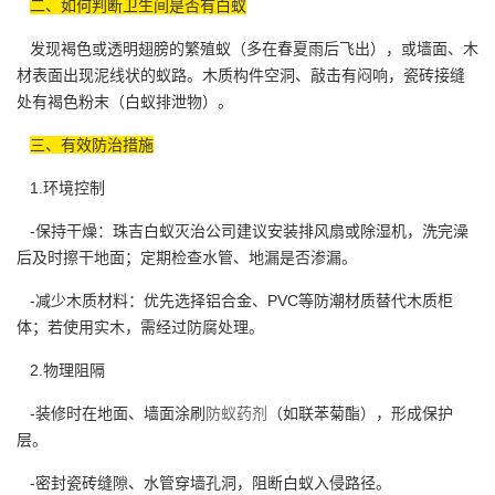
二、如何判断卫生间是否有白蚁
发现褐色或透明翅膀的繁殖蚁（多在春夏雨后飞出），或墙面、木
材表面出现泥线状的蚁路。木质构件空洞、敲击有闷响，瓷砖接缝
处有褐色粉末（白蚁排泄物）。
三、有效防治措施
1.环境控制
-保持干燥：珠吉白蚁灭治公司建议安装排风扇或除湿机，洗完澡
后及时擦干地面；定期检查水管、地漏是否渗漏。
-减少木质材料：优先选择铝合金、PVC等防潮材质替代木质柜
体；若使用实木，需经过防腐处理。
2.物理阻隔
-装修时在地面、墙面涂刷
防蚁药剂
（如联苯菊酯），形成保护
层。
-密封瓷砖缝隙、水管穿墙孔洞，阻断白蚁入侵路径。