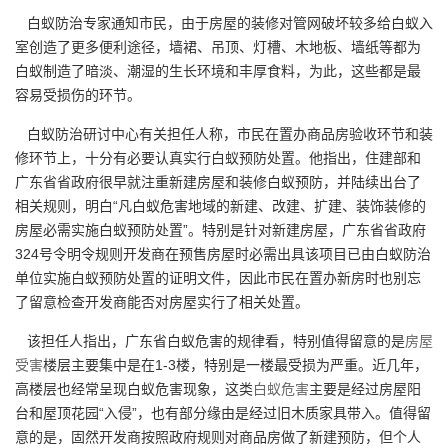
白蚁防治专家通知市民，由于房屋的装修对管网破坏较多给白蚁入
室创造了更多便利途径，墙裙、吊顶、灯槽、木地板、墙纸等都为
白蚁制造了暗淡、潮湿的生长环境和丰厚食料，为此，这些都是最
容易受损伤的环节。
白蚁防治研讨中心有关担任人称，市民在置办商品房验收环节和装
修环节上，十分有必要认真实行白蚁预防处置。他指出，住建部和
广东省省政府很早就注重新建房屋和装修白蚁预防，并陆续出台了
相关规则，明白“凡白蚁危害地域的新建、改建、扩建、装饰装修的
房屋必需实施白蚁预防处置”。特别是针对新建房屋，广东省省政府
324号令明令规则开发商在预售房屋时必需出具该项目已由白蚁防治
单位实施白蚁预防处置的证明文件，因此市民在置办新房时也别忘
了留意检查开发商能否对房屋实行了相关处置。
该担任人指出，广东省白蚁危害的规律看，特别值得留意的是
房屋
受害
楼层主要集中是在1-3楼，特别是一楼最受损为严重。近几年，
高楼层也经常呈现白蚁危害现象，这类
白蚁危害
主要是经过房屋阳
台和屋顶花园“入侵”，也有部分缘由是经过旧木质家具带入。值得留
意的是，固然开发商按照政府规则对商品房做了新建预防，但个人