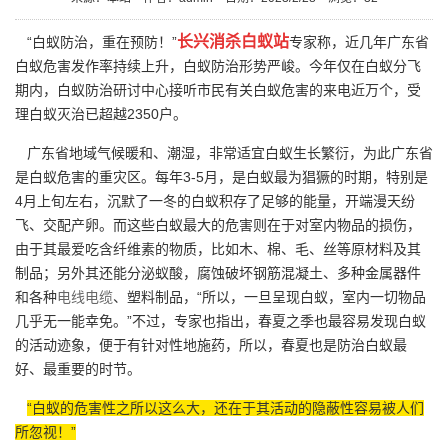
长兴消杀白蚁站
“白蚁防治，重在预防！”
专家称，近几年广东省
白蚁危害发作率持续上升，白蚁防治形势严峻。今年仅在白蚁分飞
期内，白蚁防治研讨中心接听市民有关白蚁危害的来电近万个，受
理白蚁灭治已超越2350户。
广东省地域气候暖和、潮湿，非常适宜白蚁生长繁衍，为此广东省
是白蚁危害的重灾区。每年3-5月，是白蚁最为猖獗的时期，特别是
4月上旬左右，沉默了一冬的白蚁积存了足够的能量，开端漫天纷
飞、交配产卵。而这些白蚁最大的危害则在于对室内物品的损伤，
由于其最爱吃含纤维素的物质，比如木、棉、毛、丝等原材料及其
制品；另外其还能分泌蚁酸，腐蚀破坏钢筋混凝土、多种金属器件
和各种
电线电缆
、塑料制品，“所以，一旦呈现白蚁，室内一切物品
几乎无一能幸免。”不过，专家也指出，春夏之季也最容易发现白蚁
的活动迹象，便于有针对性地施药，所以，春夏也是防治白蚁最
好、最重要的时节。
“白蚁的危害性之所以这么大，还在于其活动的隐蔽性容易被人们
所忽视！”