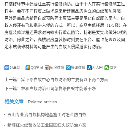
在装修环节中还要注重实行装修预防。由于个人在实行装修施工过
程中，会在不同程度上破坏原来新建商品房树立的白蚁预防屏障，
另外是商品房新建白蚁预防药土屏障主要是阻止白蚁爬入室内，白
蚁入侵还有飞和携带入侵的方式。所以，商品房低楼层（1-3楼）在
房屋装修过程还需求对白蚁实行重点防治，特别是要突出做好1楼的
防治。除此之外，高楼层房屋装修时则要在阳台、屋顶花园以及固
定木质装修材料等可能产生的白蚁入侵渠道实行防治。
分享到：
QQ空间
新浪微博
腾讯微博
人人网
微信
上一篇：
棠下除白蚁中心白蚁防治的主要有以下两个方面
下一篇：
林和白蚁防治公司怎样杀白蚁才能杀干净
相关文章
Related articles
五山专业治白蚁机构地基施工时怎么防白蚁
新塘红火蚁验收站工业园区红火蚁防治方案